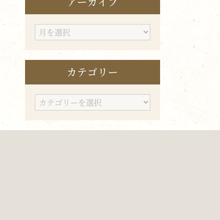
アーカイブ
ア
ー
カ
カテゴリー
イ
ブ
カ
テ
ゴ
リ
ー