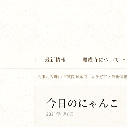
Skip
to
content
最新情報
願成寺について
会津大仏 叶山 三寶院 願成寺 - 喜多方市
>
最新情
今日のにゃんこ
2021年6月6日