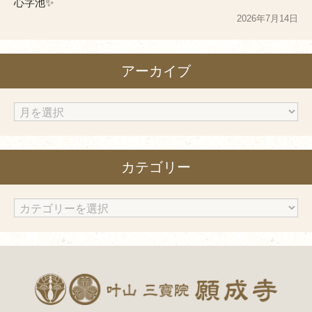
心字池✨
2026年7月14日
アーカイブ
ア
ー
カ
カテゴリー
イ
ブ
カ
テ
ゴ
リ
ー