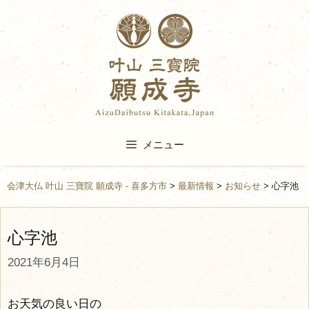
Skip
to
content
メニュー
会津大仏 叶山 三寶院 願成寺 - 喜多方市
>
最新情報
>
お知らせ
>
心字池
心字池
2021年6月4日
お天気の良い日の