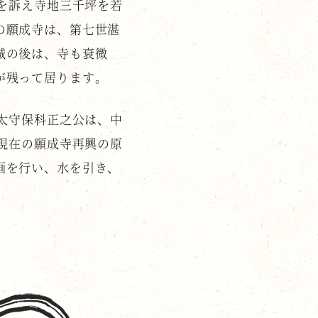
れを訴え寺地三千坪を若
の願成寺は、第七世湛
城の後は、寺も衰微
が残って居ります。
の太守保科正之公は、中
が現在の願成寺再興の原
画を行い、水を引き、