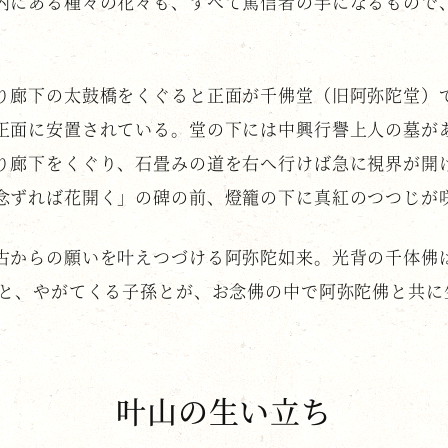
内にある種々の花々も、すべて篤信者の手になるもので
り廊下の太鼓橋をくぐると正面が千佛堂（旧阿弥陀堂）
正面に安置されている。堂の下には中興行譽上人の墓が
り廊下をくぐり、石畳みの道を右へ行けば急に視界が開
念ずれば花開く」の碑の前、燈籠の下に真紅のつつじが
古からの願いを叶えつづける阿弥陀如来。光背の千体佛
等と、やがてくる子孫とが、お念佛の中で阿弥陀佛と共に
叶山の生い立ち