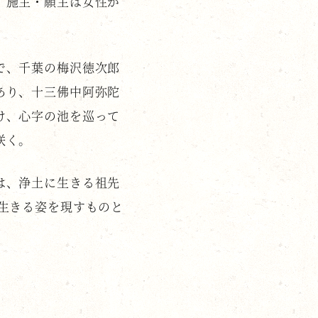
、施主・願主は女性が
で、千葉の梅沢徳次郎
あり、十三佛中阿弥陀
け、心字の池を巡って
咲く。
は、浄土に生きる祖先
生きる姿を現すものと