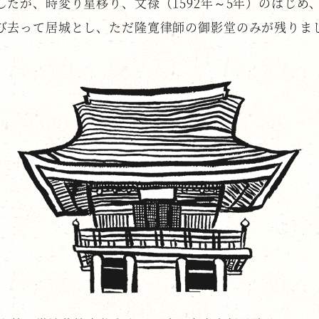
したが、時変り星移り、文禄（1592年～5年）のはじめ
び去って居城とし、ただ隆寛律師の御影堂のみが残りま
。