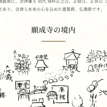
地震後に、会津藩主 初代 保科正之公、正経公、正容公
であり、会津人本来の心を込めた建築群、仏像群です。
願成寺の境内