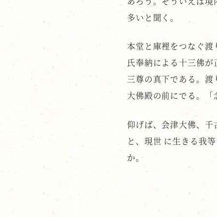
あろう。そういえば境
多いと聞く。
本堂と庫裡をつなぐ渡
氏奉納による十三佛が
三尊の真下である。渡
大佛殿の前にでる。「
仰げば、会津大佛、千
と、現世 に生きる我
か。