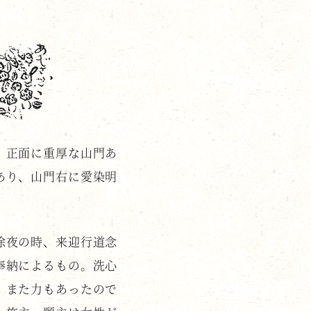
。正面に重厚な山門あ
あり、山門右に愛染明
。
除夜の時、来迎行道念
奉納によるもの。洗心
、また力もあったので