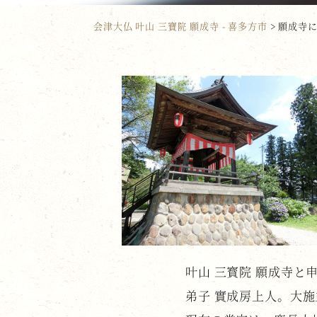
会津大仏 叶山 三寶院 願成寺 - 喜多方市
>
願成寺
叶山 三寳院 願成寺と
弟子 實成房上人。大