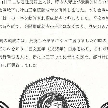
）叶山廿二世法蓮社良翁上人は、時の太守上杉景勝公にこ
会陽城下に叶山三宝院願成寺を再興しました。のち会陽
「就」の一字を勅許され願成就寺と称しました。若松落
の時を経て、会陽願成就寺の寺地はなくなり、歴史のみ
）加納の願成寺は、荒廃したままになって居りましたが時
てこれを知り、寛文五年（1665年）白銀を賜り、これ
興行譽霊雲人は、新に上三宮の地に寺地を定め、都市計
移し再興致しました。