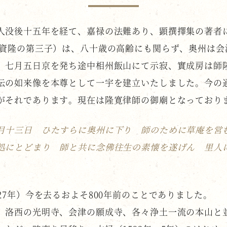
人没後十五年を経て、嘉禄の法難あり、顕撰擇集の著者
原資隆の第三子）は、八十歳の高齢にも関らず、奥州は会
、七月五日京を発ち途中相州飯山にて示寂、實成房は師
伝の如来像を本尊として一宇を建立いたしました。今の
がそれであります。現在は隆寛律師の御廟となっており
月十三日 ひたすらに奥州に下り 師のために草庵を営
処にとどまり 師と共に念佛往生の素懐を遂げん 里人
27年）今を去るおよそ800年前のことでありました。
、洛西の光明寺、会津の願成寺、各々浄土一流の本山と