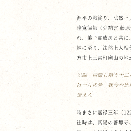
源平の戦終り、法然上
隆寛律師（少納言 藤
れ、弟子實成房と共に
納に至り、法然上人相
方市上三宮町廟山の地
先師 西帰し給う十二
は一片の骨 我今や比
伝えん
時まさに嘉禄三年（12
往時は、紫陽の善導寺