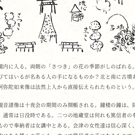
境内に入る。両側の「さつき」の花の季節がしのばれる
びてはいるが名ある人の手になるものか？北と南に古墳
阿弥陀如来像は法然上人から直接伝えられたものという
観音諸像は十夜会の期間のみ開帳される。鐘楼の鐘は、
、通常は日没時である。二つの地蔵堂は何れも篤信者の
もので奉納者は女講中とある。会津の女性達は信心深く