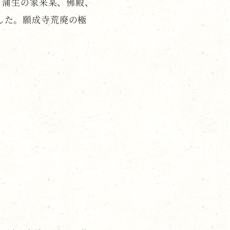
、蒲生の家来某、佛殿、
した。願成寺荒廃の極