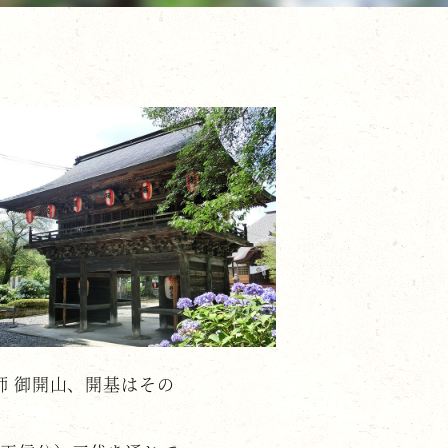
師 御開山、開基はその
。