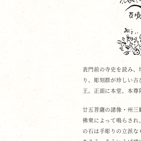
表門前の寺史を読み、
り、彫刻群が珍しい古
王。正面に本堂、本尊
廿五菩薩の諸像・州三
佛衆によって鳴らされ
の石は手彫りの立派な