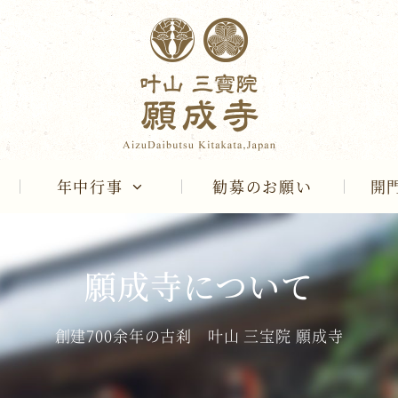
年中行事
勧募のお願い
開
願成寺について
創建700余年の古刹 叶山 三宝院 願成寺