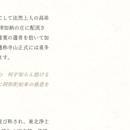
にして法然上人の高弟
津加納の庄に配流さ
隆寛の遺骨を抱いて加
通称寺山正式には喜多
ます。
む 何ぞ知らん抱ける
に阿弥陀如来の慈悲を
並び称され、東北浄土