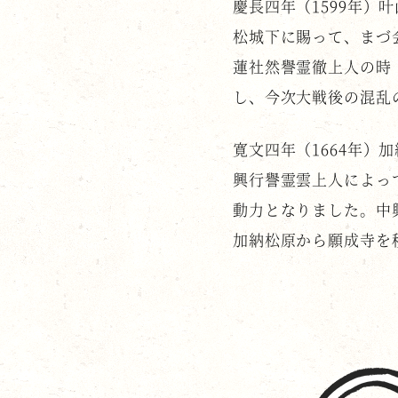
慶長四年（1599年
松城下に賜って、まづ
蓮社然譽霊徹上人の時
し、今次大戦後の混乱
寛文四年（1664年
興行譽霊雲上人によっ
動力となりました。中
加納松原から願成寺を