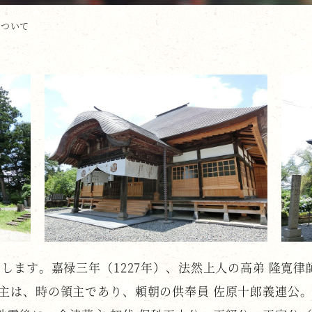
について
申します。嘉禄三年（1227年）、法然上人の高弟 隆寛律
施主は、時の領主であり、頼朝の供奉員 佐原十郎義連公