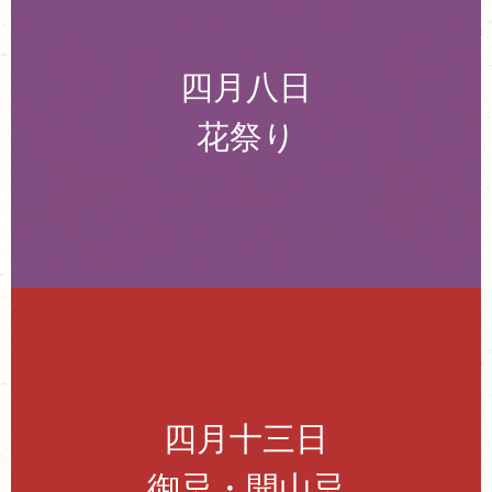
四月八日
花祭り
四月十三日
御忌・開山忌