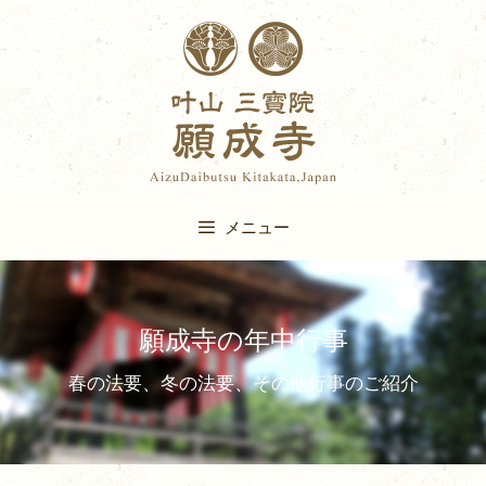
Skip
to
content
メニュー
願成寺の年中行事
春の法要、冬の法要、その他行事のご紹介