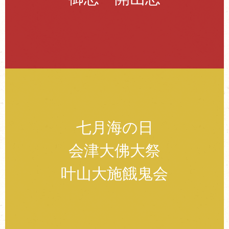
七月海の日
会津大佛大祭
叶山大施餓鬼会