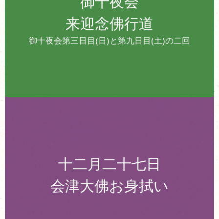
御十夜会
来迎念佛行道
御十夜会第三日目(日)と第九日目(土)の二回
十二月二十七日
会津大佛お身拭い