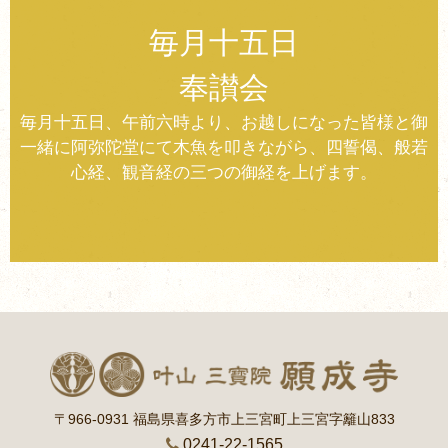
毎月十五日
奉讃会
毎月十五日、午前六時より、お越しになった皆様と御
一緒に阿弥陀堂にて木魚を叩きながら、四誓偈、般若
心経、観音経の三つの御経を上げます。
〒966-0931 福島県喜多方市上三宮町上三宮字籬山833
0241-22-1565