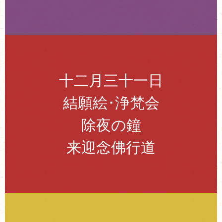
十二月三十一日
結願絵･浄梵会
除夜の鐘
来迎念佛行道