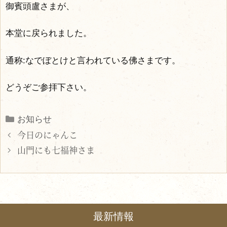
御賓頭盧さまが、
本堂に戻られました。
通称:なでぼとけと言われている佛さまです。
どうぞご参拝下さい。
Categories
お知らせ
今日のにゃんこ
山門にも七福神さま
最新情報