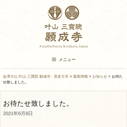
Skip
to
content
メニュー
会津大仏 叶山 三寶院 願成寺 - 喜多方市
>
最新情報
>
お知らせ
>
お待た
せ致しました。
お待たせ致しました。
2021年6月8日