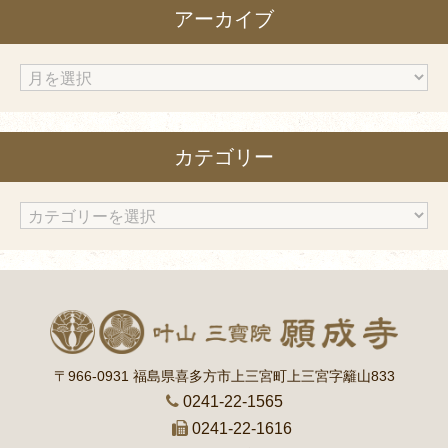
アーカイブ
ア
ー
カ
カテゴリー
イ
ブ
カ
テ
ゴ
リ
ー
〒966-0931 福島県喜多方市上三宮町上三宮字籬山833
0241-22-1565
0241-22-1616