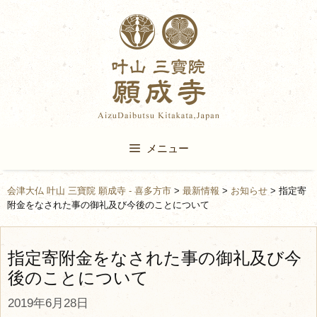
Skip
to
content
メニュー
会津大仏 叶山 三寶院 願成寺 - 喜多方市
>
最新情報
>
お知らせ
>
指定寄
附金をなされた事の御礼及び今後のことについて
指定寄附金をなされた事の御礼及び今
後のことについて
2019年6月28日