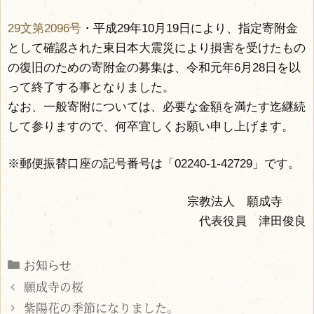
29文第2096号
・平成29年10月19日により、指定寄附金
として確認された東日本大震災により損害を受けたもの
の復旧のための寄附金の募集は、令和元年6月28日を以
って終了する事となりました。
なお、一般寄附については、必要な金額を満たす迄継続
して参りますので、何卒宜しくお願い申し上げます。
※郵便振替口座の記号番号は「02240-1-42729」です。
宗教法人 願成寺
代表役員 津田俊良
Categories
お知らせ
願成寺の桜
紫陽花の季節になりました。