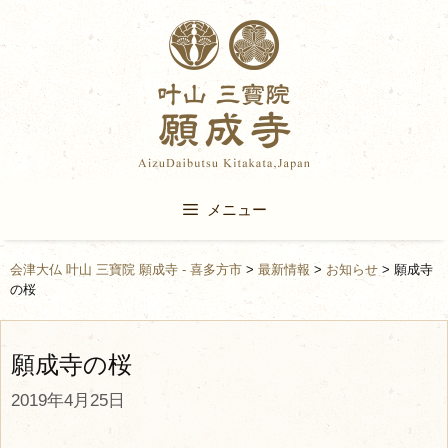
Skip
to
content
メニュー
会津大仏 叶山 三寶院 願成寺 - 喜多方市
>
最新情報
>
お知らせ
>
願成寺
の桜
願成寺の桜
2019年4月25日