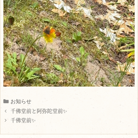
Categories
お知らせ
千佛堂前と阿弥陀堂前✨
千佛堂前✨