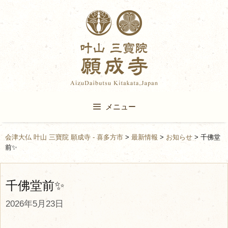
Skip
to
content
メニュー
会津大仏 叶山 三寶院 願成寺 - 喜多方市
>
最新情報
>
お知らせ
>
千佛堂
前✨
千佛堂前✨
2026年5月23日