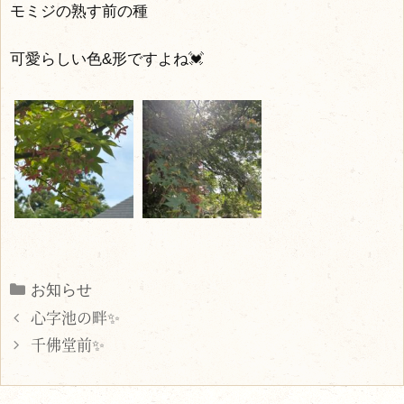
モミジの熟す前の種
可愛らしい色&形ですよね💓
Categories
お知らせ
心字池の畔✨
千佛堂前✨