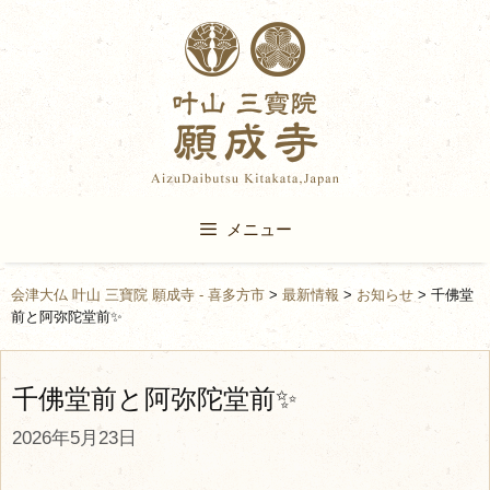
Skip
to
content
メニュー
会津大仏 叶山 三寶院 願成寺 - 喜多方市
>
最新情報
>
お知らせ
>
千佛堂
前と阿弥陀堂前✨
千佛堂前と阿弥陀堂前✨
2026年5月23日