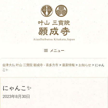
Skip
to
content
メニュー
会津大仏 叶山 三寶院 願成寺 - 喜多方市
>
最新情報
>
お知らせ
>
にゃん
こ✨
にゃんこ✨
2023年8月30日