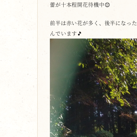
蕾が十本程開花待機中😊
前半は赤い花が多く、後半になっ
んでいます🎵