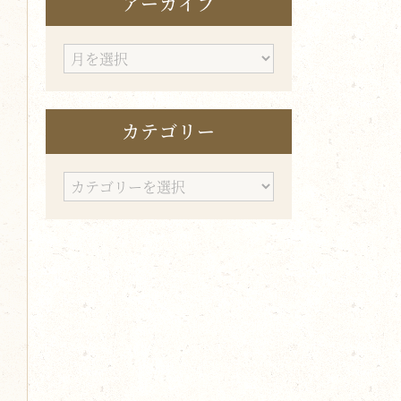
アーカイブ
ア
ー
カ
カテゴリー
イ
ブ
カ
テ
ゴ
リ
ー