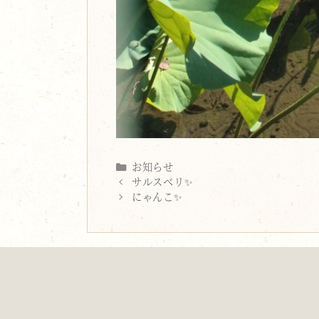
Categories
お知らせ
サルスベリ✨
にゃんこ✨