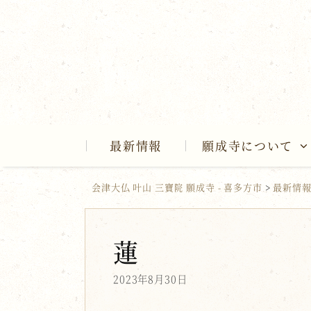
Skip
to
content
最新情報
願成寺について
会津大仏 叶山 三寶院 願成寺 - 喜多方市
>
最新情
蓮
2023年8月30日