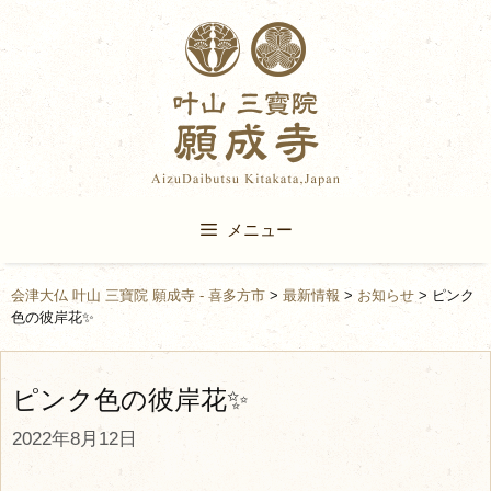
Skip
to
content
メニュー
会津大仏 叶山 三寶院 願成寺 - 喜多方市
>
最新情報
>
お知らせ
>
ピンク
色の彼岸花✨
ピンク色の彼岸花✨
2022年8月12日