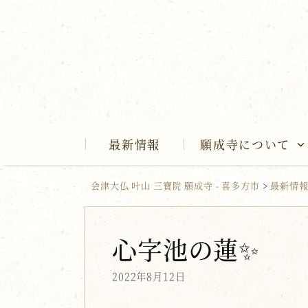
Skip
to
content
最新情報
願成寺について
会津大仏 叶山 三寶院 願成寺 - 喜多方市
>
最新情
心字池の蓮✨
2022年8月12日