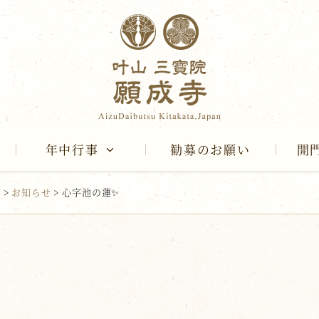
年中行事
勧募のお願い
開
報
>
お知らせ
>
心字池の蓮✨