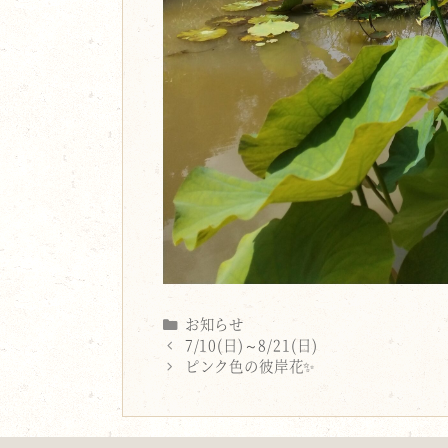
Categories
お知らせ
7/10(日)～8/21(日)
ピンク色の彼岸花✨