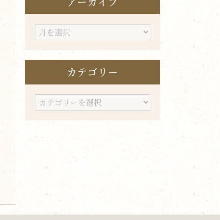
アーカイブ
ア
ー
カ
カテゴリー
イ
ブ
カ
テ
ゴ
リ
ー