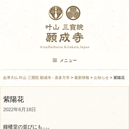
Skip
to
content
メニュー
会津大仏 叶山 三寶院 願成寺 - 喜多方市
>
最新情報
>
お知らせ
>
紫陽花
紫陽花
2022年6月18日
鐘楼堂の並びにも…。