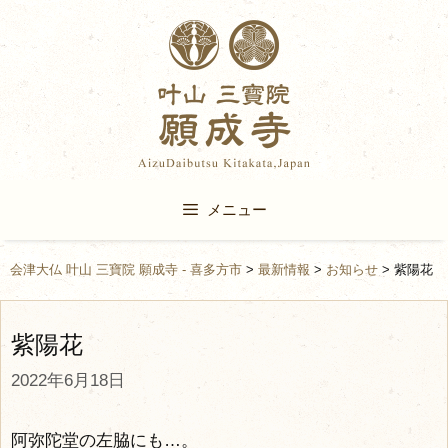
Skip
to
content
メニュー
会津大仏 叶山 三寶院 願成寺 - 喜多方市
>
最新情報
>
お知らせ
>
紫陽花
紫陽花
2022年6月18日
阿弥陀堂の左脇にも…。