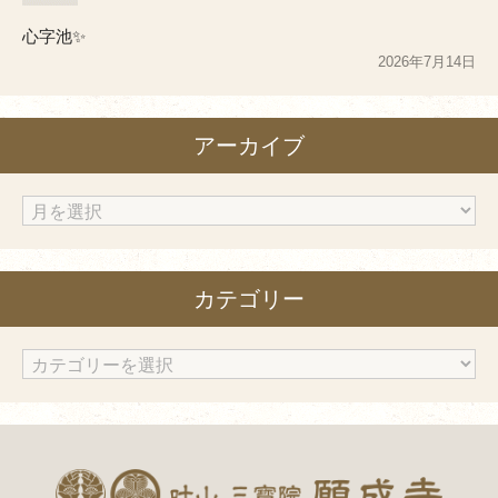
心字池✨
2026年7月14日
アーカイブ
ア
ー
カ
カテゴリー
イ
ブ
カ
テ
ゴ
リ
ー