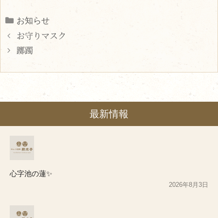
Categories
お知らせ
お守りマスク
躑躅
最新情報
心字池の蓮✨
2026年8月3日