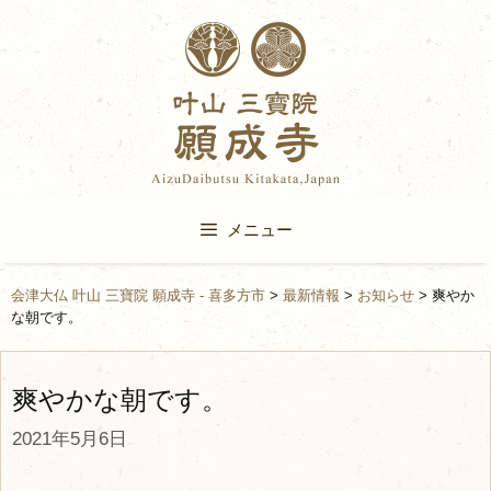
Skip
to
content
メニュー
会津大仏 叶山 三寶院 願成寺 - 喜多方市
>
最新情報
>
お知らせ
>
爽やか
な朝です。
爽やかな朝です。
2021年5月6日