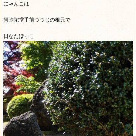
にゃんこは
阿弥陀堂手前つつじの根元で
日なたぼっこ