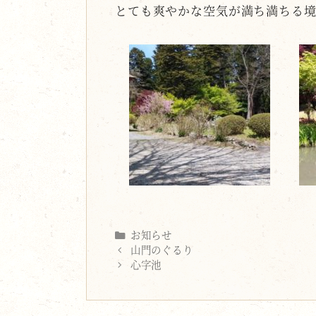
とても爽やかな空気が満ち満ちる
Categories
お知らせ
山門のぐるり
心字池