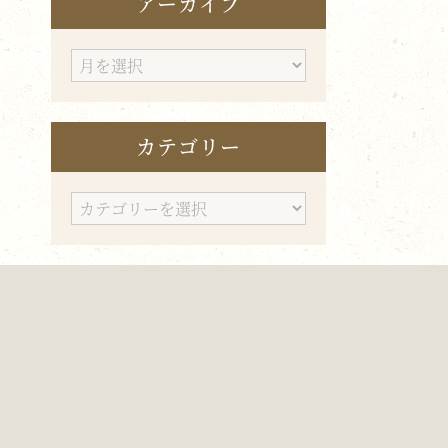
アーカイブ
ア
ー
カ
カテゴリー
イ
ブ
カ
テ
ゴ
リ
ー