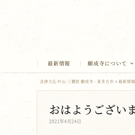
Skip
to
content
最新情報
願成寺について
会津大仏 叶山 三寶院 願成寺 - 喜多方市
>
最新情
おはようござい
2021年4月24日