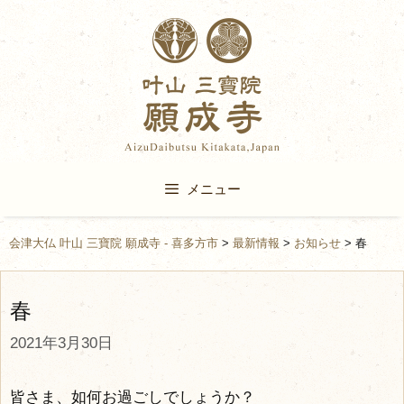
Skip
to
content
メニュー
会津大仏 叶山 三寶院 願成寺 - 喜多方市
>
最新情報
>
お知らせ
>
春
春
2021年3月30日
皆さま、如何お過ごしでしょうか？