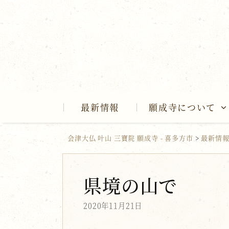
Skip
to
content
最新情報
願成寺について
会津大仏 叶山 三寶院 願成寺 - 喜多方市
>
最新情
県境の山で
2020年11月21日