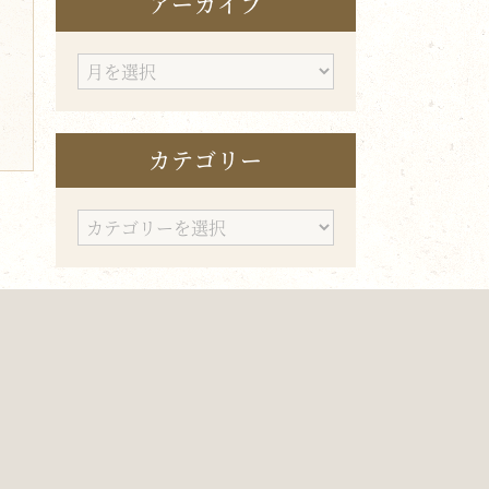
アーカイブ
ア
ー
カ
カテゴリー
イ
ブ
カ
テ
ゴ
リ
ー