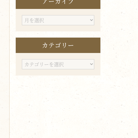
アーカイブ
ア
ー
カ
カテゴリー
イ
ブ
カ
テ
ゴ
リ
ー