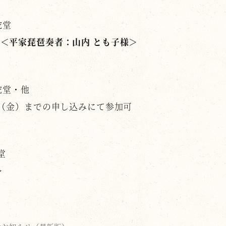
陀堂
＜平家琵琶奏者：山内 とも子様＞
堂・他
日（金）までの申し込みにて参加可
堂
＞