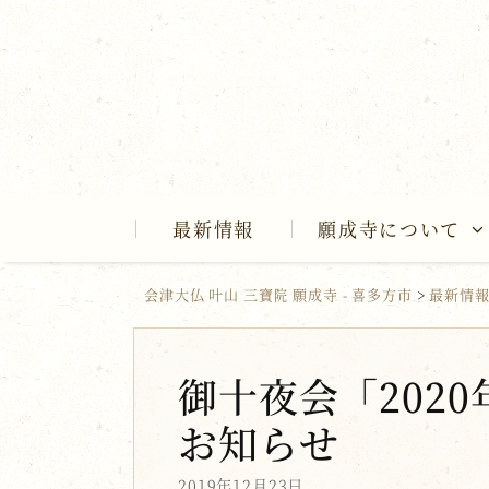
Skip
to
content
最新情報
願成寺について
会津大仏 叶山 三寶院 願成寺 - 喜多方市
>
最新情
御十夜会「2020
お知らせ
2019年12月23日