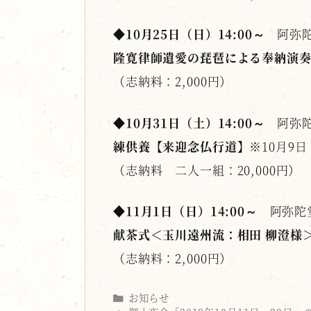
◆10月25日（日）14:00～
阿弥
隆寛律師遺愛の琵琶による奉納演奏
（志納料：2,000円）
◆10月31日（土）14:00～
阿弥陀
練供養【来迎念仏行道】
※10月9
（志納料 二人一組：20,000円）
◆11月1日（日）14:00～
阿弥陀
献茶式＜玉川遠州流：相田 柳澄様
（志納料：2,000円）
Categories
お知らせ