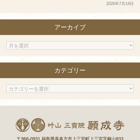
2026年7月14日
アーカイブ
ア
ー
カ
カテゴリー
イ
ブ
カ
テ
ゴ
リ
ー
〒966-0931 福島県喜多方市上三宮町上三宮字籬山833