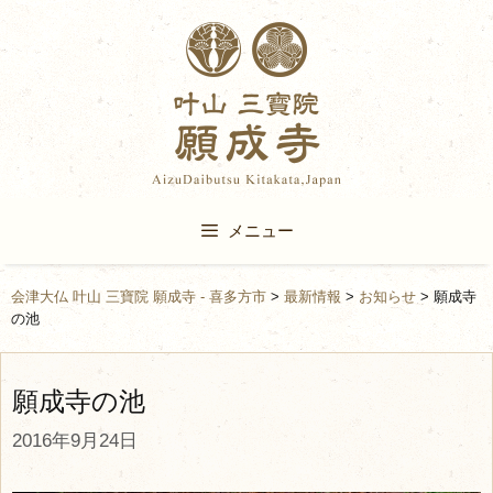
Skip
to
content
メニュー
会津大仏 叶山 三寶院 願成寺 - 喜多方市
>
最新情報
>
お知らせ
>
願成寺
の池
願成寺の池
2016年9月24日