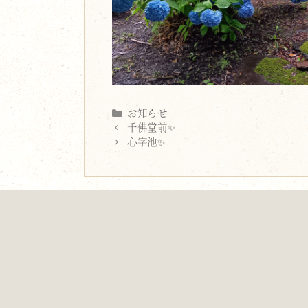
Categories
お知らせ
千佛堂前✨
心字池✨