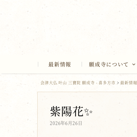
Skip
to
content
最新情報
願成寺について
会津大仏 叶山 三寶院 願成寺 - 喜多方市
>
最新情
紫陽花✨
2026年6月26日