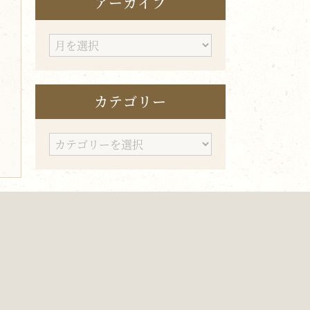
アーカイブ
ア
ー
カ
カテゴリー
イ
ブ
カ
テ
ゴ
リ
ー