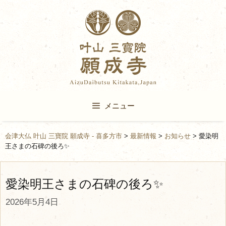
Skip
to
content
メニュー
会津大仏 叶山 三寶院 願成寺 - 喜多方市
>
最新情報
>
お知らせ
>
愛染明
王さまの石碑の後ろ✨
愛染明王さまの石碑の後ろ✨
2026年5月4日