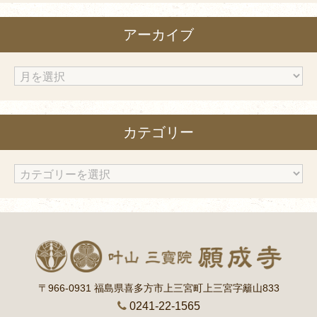
アーカイブ
ア
ー
カ
カテゴリー
イ
ブ
カ
テ
ゴ
リ
ー
〒966-0931 福島県喜多方市上三宮町上三宮字籬山833
0241-22-1565