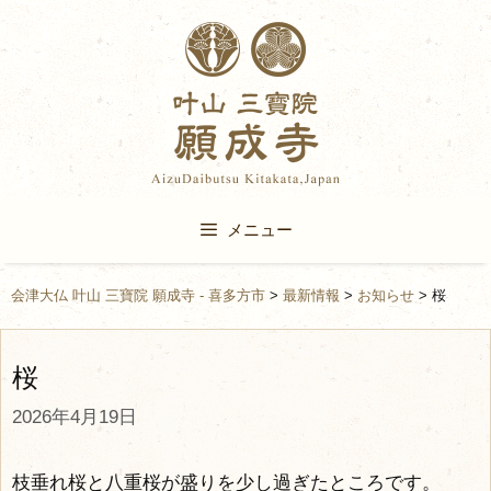
Skip
to
content
メニュー
会津大仏 叶山 三寶院 願成寺 - 喜多方市
>
最新情報
>
お知らせ
>
桜
桜
2026年4月19日
枝垂れ桜と八重桜が盛りを少し過ぎたところです。