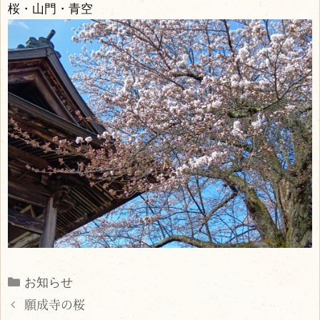
桜・山門・青空
Categories
お知らせ
願成寺の桜