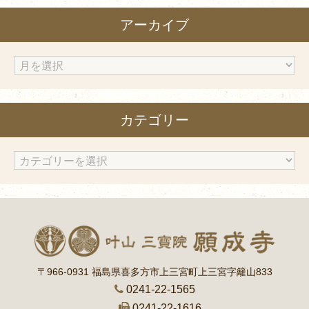
アーカイブ
ア
ー
カ
カテゴリー
イ
ブ
カ
テ
ゴ
リ
ー
〒966-0931 福島県喜多方市上三宮町上三宮字籬山833
0241-22-1565
0241-22-1616