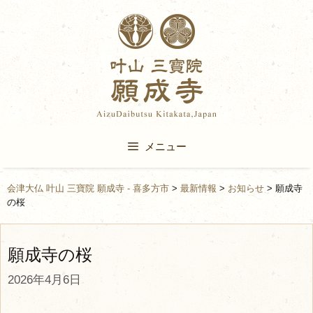
Skip
to
content
メニュー
会津大仏 叶山 三寶院 願成寺 - 喜多方市
>
最新情報
>
お知らせ
>
願成寺
の桜
願成寺の桜
2026年4月6日