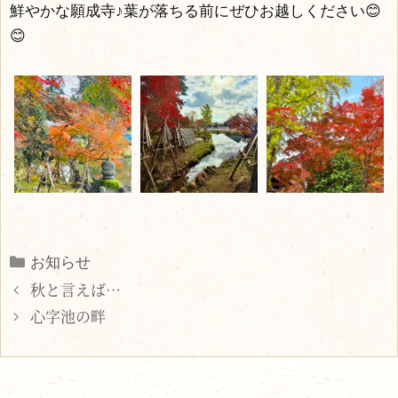
鮮やかな願成寺♪葉が落ちる前にぜひお越しください😊
😊
Categories
お知らせ
秋と言えば…
心字池の畔