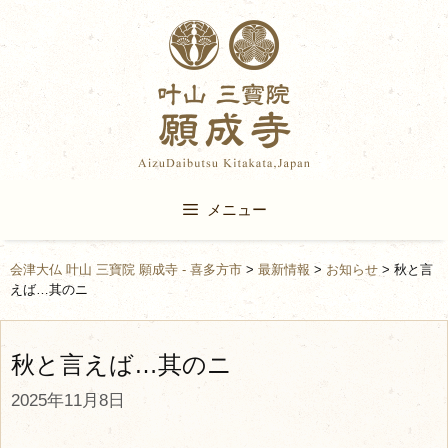
Skip
to
content
メニュー
会津大仏 叶山 三寶院 願成寺 - 喜多方市
>
最新情報
>
お知らせ
>
秋と言
えば…其のニ
秋と言えば…其のニ
2025年11月8日