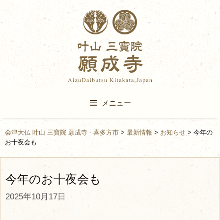
Skip
to
content
メニュー
会津大仏 叶山 三寶院 願成寺 - 喜多方市
>
最新情報
>
お知らせ
>
今年の
お十夜会も
今年のお十夜会も
2025年10月17日