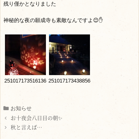
残り僅かとなりました
神秘的な夜の願成寺も素敵なんですよ😊✋
251017173516136
251017173438856
Categories
お知らせ
お十夜会八日目の朝✨
秋と言えば…