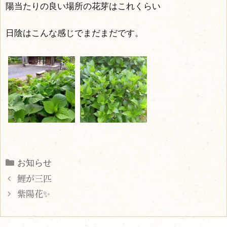
陽当たりの良い場所の花芽はこれくらい
日陰はこんな感じでまだまだです。
Categories
お知らせ
鯉が三匹
紫陽花✨