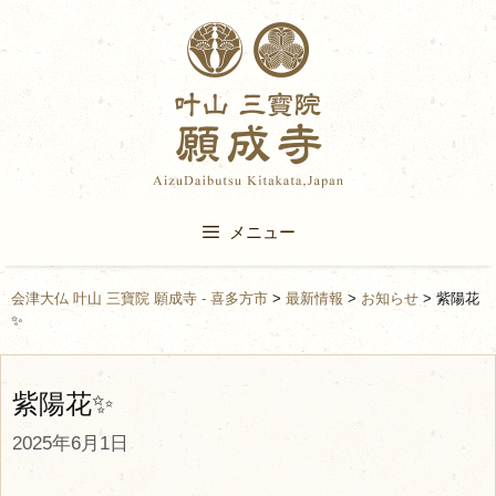
Skip
to
content
メニュー
会津大仏 叶山 三寶院 願成寺 - 喜多方市
>
最新情報
>
お知らせ
>
紫陽花
✨
紫陽花✨
2025年6月1日