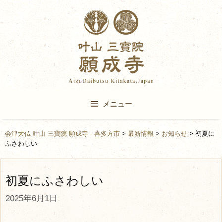
Skip
to
content
メニュー
会津大仏 叶山 三寶院 願成寺 - 喜多方市
>
最新情報
>
お知らせ
>
初夏に
ふさわしい
初夏にふさわしい
2025年6月1日