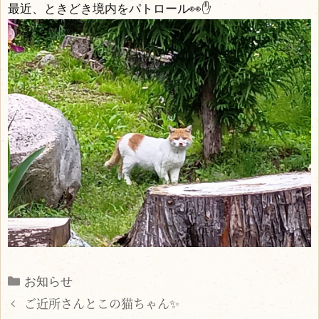
最近、ときどき境内をパトロール👀✋
Categories
お知らせ
ご近所さんとこの猫ちゃん✨