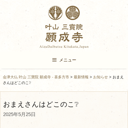
Skip
to
content
メニュー
会津大仏 叶山 三寶院 願成寺 - 喜多方市
>
最新情報
>
お知らせ
>
おまえ
さんはどこのこ❔
おまえさんはどこのこ❔
2025年5月25日