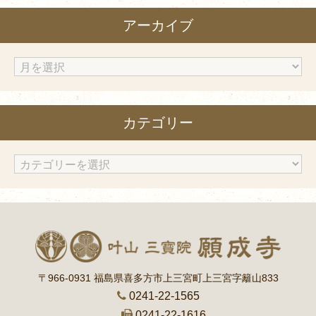
アーカイブ
ア
ー
カ
カテゴリー
イ
ブ
カ
テ
ゴ
リ
ー
〒966-0931 福島県喜多方市上三宮町上三宮字籬山833
0241-22-1565
0241-22-1616