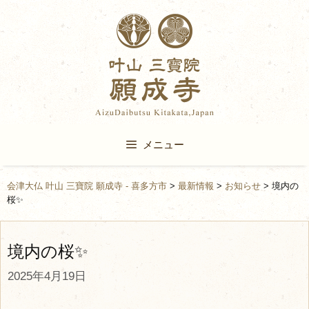
Skip
to
content
メニュー
会津大仏 叶山 三寶院 願成寺 - 喜多方市
>
最新情報
>
お知らせ
>
境内の
桜✨
境内の桜✨
2025年4月19日