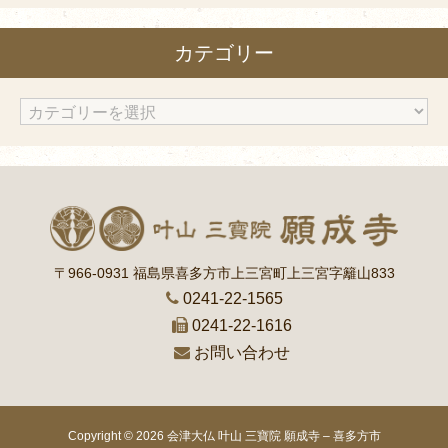
カ
カテゴリー
イ
ブ
カ
テ
ゴ
リ
ー
〒966-0931 福島県喜多方市上三宮町上三宮字籬山833
0241-22-1565
0241-22-1616
お問い合わせ
Copyright © 2026
会津大仏 叶山 三寶院 願成寺 – 喜多方市