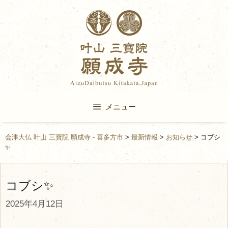
Skip
to
content
メニュー
会津大仏 叶山 三寶院 願成寺 - 喜多方市
>
最新情報
>
お知らせ
>
コブシ
✨
コブシ✨
2025年4月12日