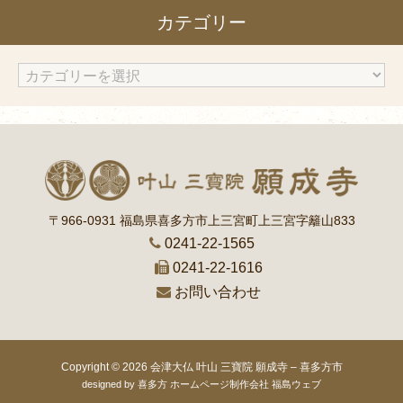
カテゴリー
イ
ブ
カ
テ
ゴ
リ
ー
〒966-0931 福島県喜多方市上三宮町上三宮字籬山833
0241-22-1565
0241-22-1616
お問い合わせ
Copyright © 2026
会津大仏 叶山 三寶院 願成寺 – 喜多方市
designed by
喜多方 ホームページ制作会社 福島ウェブ