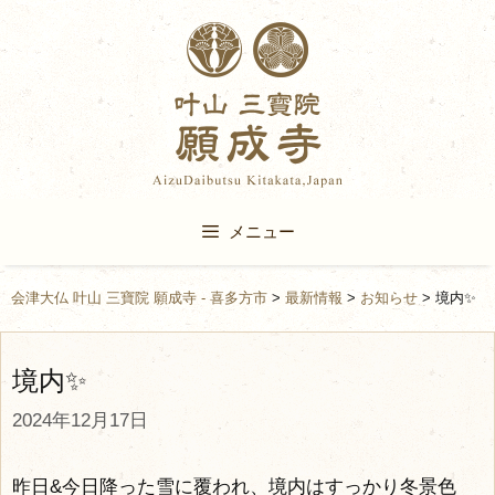
Skip
to
content
メニュー
会津大仏 叶山 三寶院 願成寺 - 喜多方市
>
最新情報
>
お知らせ
>
境内✨
境内✨
2024年12月17日
昨日&今日降った雪に覆われ、境内はすっかり冬景色