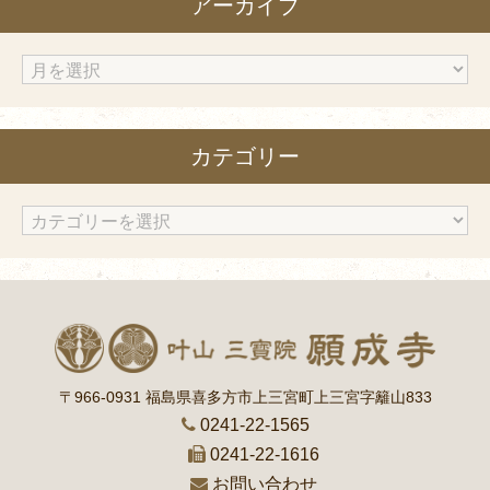
アーカイブ
ア
ー
カ
カテゴリー
イ
ブ
カ
テ
ゴ
リ
ー
〒966-0931 福島県喜多方市上三宮町上三宮字籬山833
0241-22-1565
0241-22-1616
お問い合わせ