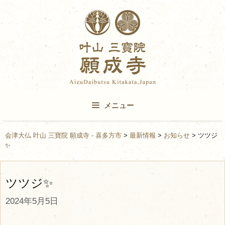
Skip
to
content
メニュー
会津大仏 叶山 三寶院 願成寺 - 喜多方市
>
最新情報
>
お知らせ
>
ツツジ
✨
ツツジ✨
2024年5月5日