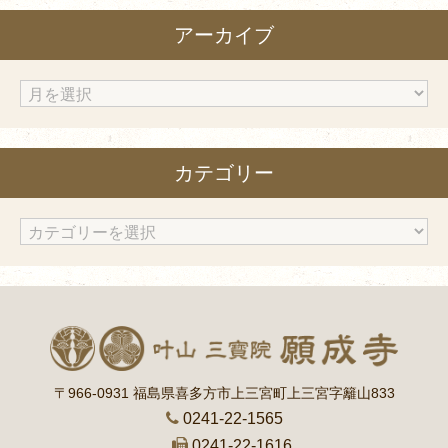
アーカイブ
ア
ー
カ
カテゴリー
イ
ブ
カ
テ
ゴ
リ
ー
〒966-0931 福島県喜多方市上三宮町上三宮字籬山833
0241-22-1565
0241-22-1616