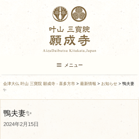
Skip
to
content
メニュー
会津大仏 叶山 三寶院 願成寺 - 喜多方市
>
最新情報
>
お知らせ
>
鴨夫妻
✨
鴨夫妻✨
2024年2月15日