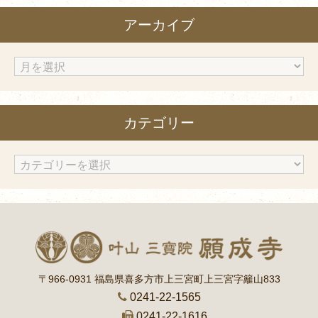
アーカイブ
ア
ー
カ
カテゴリー
イ
ブ
カ
テ
ゴ
リ
ー
〒966-0931 福島県喜多方市上三宮町上三宮字籬山833
0241-22-1565
0241-22-1616