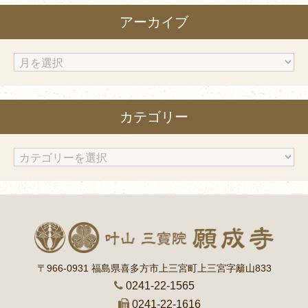
アーカイブ
ア
ー
カ
カテゴリー
イ
ブ
カ
テ
ゴ
リ
ー
〒966-0931 福島県喜多方市上三宮町上三宮字籬山833
0241-22-1565
0241-22-1616