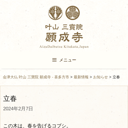
Skip
to
content
メニュー
会津大仏 叶山 三寶院 願成寺 - 喜多方市
>
最新情報
>
お知らせ
>
立春
立春
2024年2月7日
この木は、春を告げるコブシ。