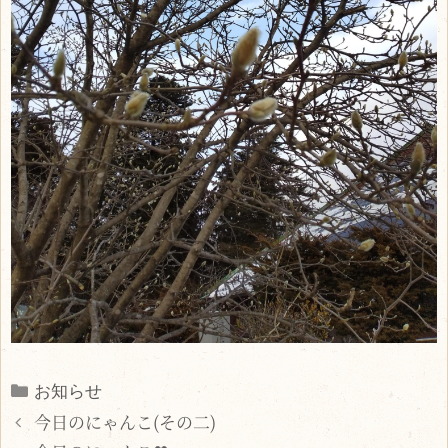
Categories
お知らせ
今日のにゃんこ(その二)