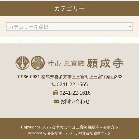
カ
カテゴリー
イ
ブ
カ
テ
ゴ
リ
ー
〒966-0931 福島県喜多方市上三宮町上三宮字籬山833
0241-22-1565
0241-22-1616
お問い合わせ
Copyright © 2026
会津大仏 叶山 三寶院 願成寺 – 喜多方市
designed by
喜多方 ホームページ制作会社 福島ウェブ