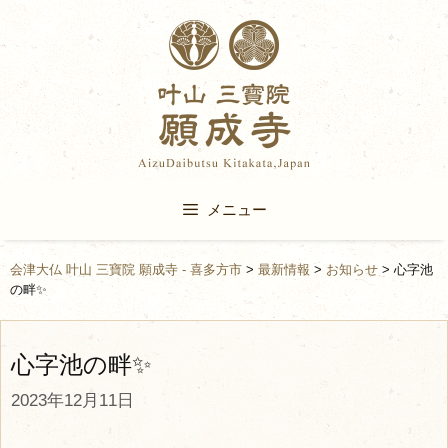
Skip
to
content
メニュー
会津大仏 叶山 三寶院 願成寺 - 喜多方市
>
最新情報
>
お知らせ
>
心字池
の畔✨
心字池の畔✨
2023年12月11日