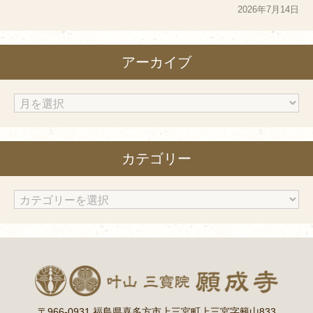
2026年7月14日
アーカイブ
ア
ー
カ
カテゴリー
イ
ブ
カ
テ
ゴ
リ
ー
〒966-0931 福島県喜多方市上三宮町上三宮字籬山833