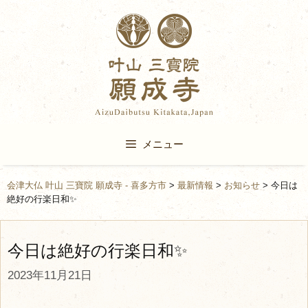
Skip
to
content
メニュー
会津大仏 叶山 三寶院 願成寺 - 喜多方市
>
最新情報
>
お知らせ
>
今日は
絶好の行楽日和✨
今日は絶好の行楽日和✨
2023年11月21日