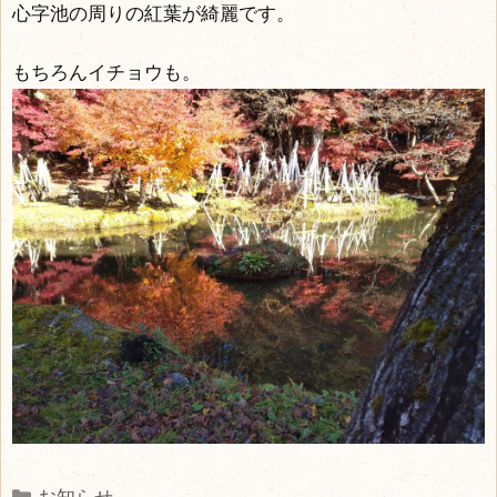
心字池の周りの紅葉が綺麗です。
もちろんイチョウも。
Categories