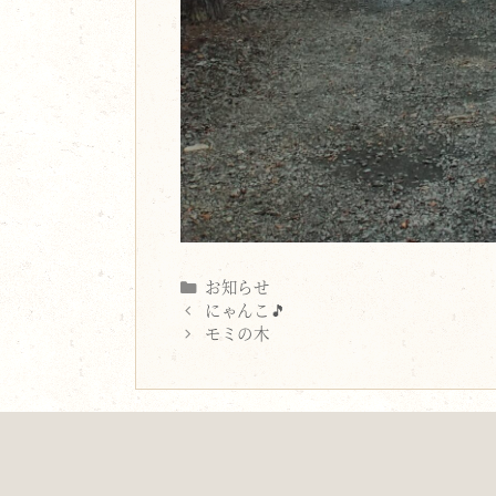
Categories
お知らせ
にゃんこ🎵
モミの木