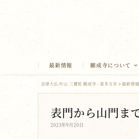
Skip
to
content
最新情報
願成寺について
会津大仏 叶山 三寶院 願成寺 - 喜多方市
>
最新情
表門から山門ま
2023年9月20日