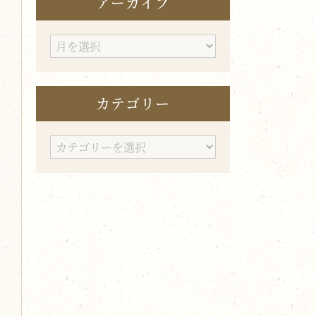
アーカイブ
ア
ー
カ
カテゴリー
イ
ブ
カ
テ
ゴ
リ
ー