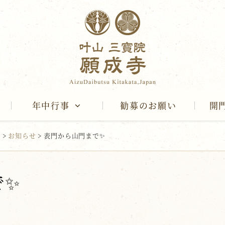
年中行事
勧募のお願い
開
報
>
お知らせ
>
表門から山門まで✨
で✨