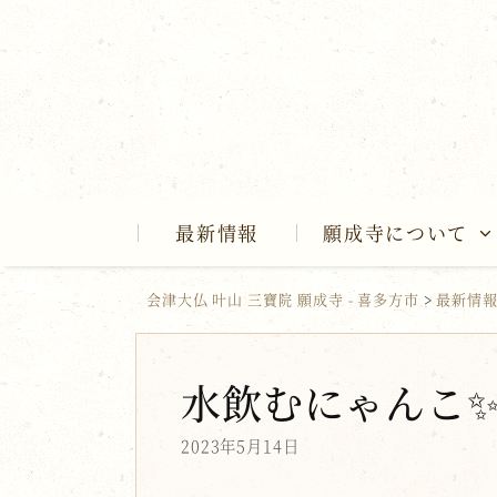
Skip
to
content
最新情報
願成寺について
会津大仏 叶山 三寶院 願成寺 - 喜多方市
>
最新情
水飲むにゃんこ
2023年5月14日