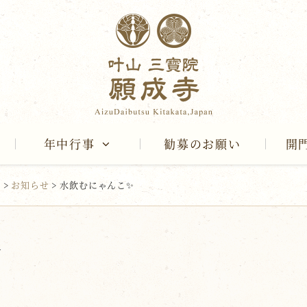
年中行事
勧募のお願い
開
報
>
お知らせ
>
水飲むにゃんこ✨
✨