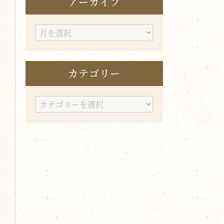
アーカイブ
ア
ー
カ
カテゴリー
イ
ブ
カ
テ
ゴ
リ
ー