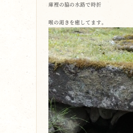
庫裡の脇の水路で時折
喉の渇きを癒してます。