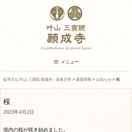
Skip
to
content
メニュー
会津大仏 叶山 三寶院 願成寺 - 喜多方市
>
最新情報
>
お知らせ
>
桜
桜
2023年4月2日
境内の桜が咲き始めました。