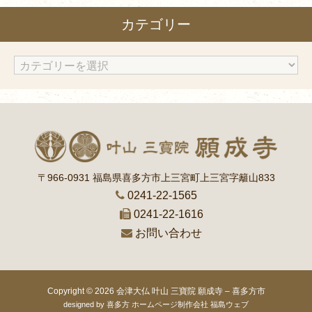
カ
カテゴリー
イ
ブ
カ
テ
ゴ
リ
ー
〒966-0931 福島県喜多方市上三宮町上三宮字籬山833
0241-22-1565
0241-22-1616
お問い合わせ
Copyright © 2026
会津大仏 叶山 三寶院 願成寺 – 喜多方市
designed by
喜多方 ホームページ制作会社 福島ウェブ