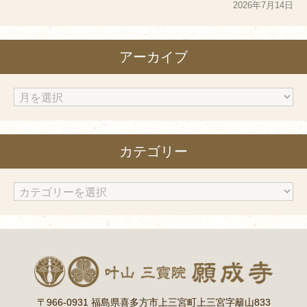
2026年7月14日
アーカイブ
ア
ー
カ
カテゴリー
イ
ブ
カ
テ
ゴ
リ
ー
〒966-0931 福島県喜多方市上三宮町上三宮字籬山833