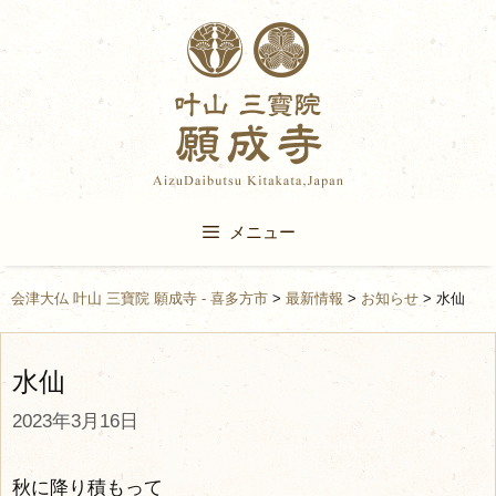
Skip
to
content
メニュー
会津大仏 叶山 三寶院 願成寺 - 喜多方市
>
最新情報
>
お知らせ
>
水仙
水仙
2023年3月16日
秋に降り積もって