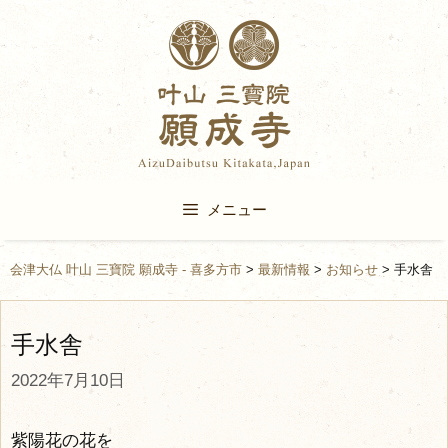
Skip
to
content
メニュー
会津大仏 叶山 三寶院 願成寺 - 喜多方市
>
最新情報
>
お知らせ
>
手水舎
手水舎
2022年7月10日
紫陽花の花を