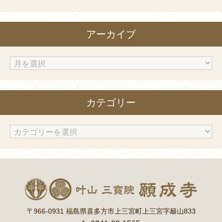
アーカイブ
ア
ー
カ
カテゴリー
イ
ブ
カ
テ
ゴ
リ
ー
〒966-0931 福島県喜多方市上三宮町上三宮字籬山833