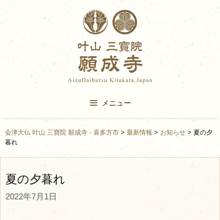
Skip
to
content
メニュー
会津大仏 叶山 三寶院 願成寺 - 喜多方市
>
最新情報
>
お知らせ
>
夏の夕
暮れ
夏の夕暮れ
2022年7月1日