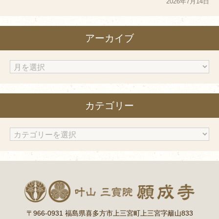
2026年7月14日
アーカイブ
ア
ー
カ
カテゴリー
イ
ブ
カ
テ
ゴ
リ
ー
〒966-0931 福島県喜多方市上三宮町上三宮字籬山833