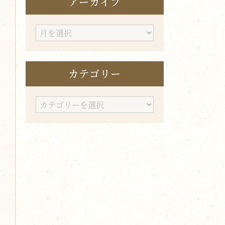
アーカイブ
ア
ー
カ
カテゴリー
イ
ブ
カ
テ
ゴ
リ
ー