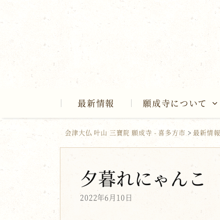
Skip
to
content
最新情報
願成寺について
会津大仏 叶山 三寶院 願成寺 - 喜多方市
>
最新情
夕暮れにゃんこ
2022年6月10日