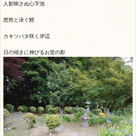
人影映さぬ心字池
悠然と泳ぐ鯉
カキツバタ咲く岸辺
日の傾きに伸びるお堂の影