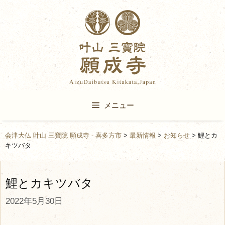
Skip
to
content
メニュー
会津大仏 叶山 三寶院 願成寺 - 喜多方市
>
最新情報
>
お知らせ
>
鯉とカ
キツバタ
鯉とカキツバタ
2022年5月30日