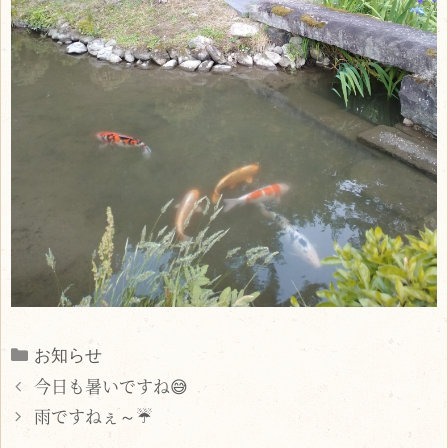
Categories
お知らせ
今日も暑いですね😅
雨ですねぇ～☔