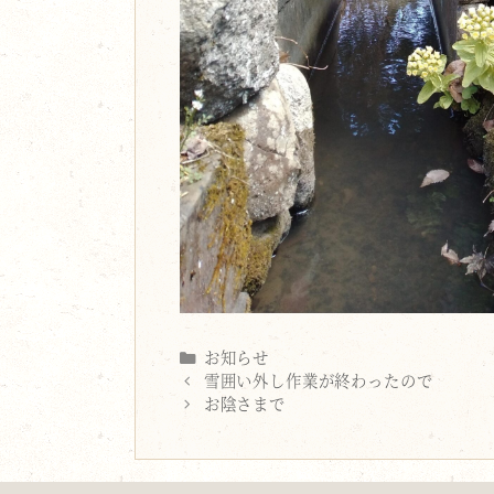
Categories
お知らせ
雪囲い外し作業が終わったので
お陰さまで