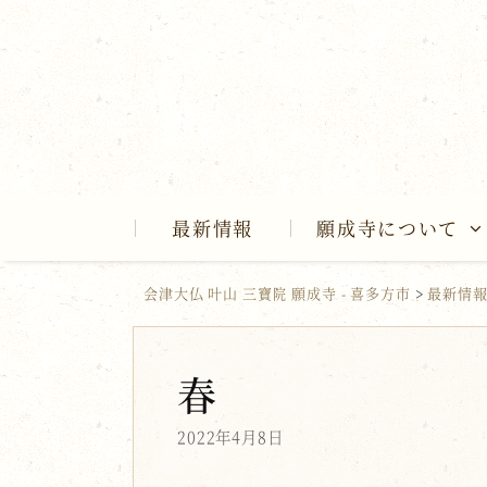
Skip
to
content
最新情報
願成寺について
会津大仏 叶山 三寶院 願成寺 - 喜多方市
>
最新情
春
2022年4月8日