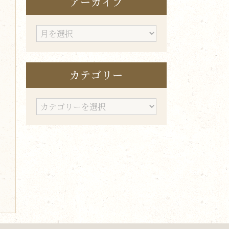
アーカイブ
ア
ー
カ
カテゴリー
イ
ブ
カ
テ
ゴ
リ
ー