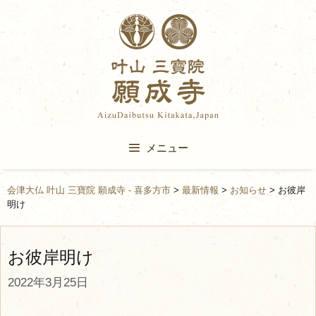
Skip
to
content
メニュー
会津大仏 叶山 三寶院 願成寺 - 喜多方市
>
最新情報
>
お知らせ
>
お彼岸
明け
お彼岸明け
2022年3月25日